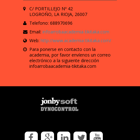
C/ PORTILLEJO Nº 42
LOGROÑO, LA RIOJA, 26007
Telefono: 688970696
Email:
infoarrobaacademia-tikitaka.com
Web:
http://www.academia-tikitaka.com/
Para ponerse en contacto con la
academia, por favor envíenos un correo
electrónico a la siguiente dirección
infoarrobaacademia-tikitaka.com