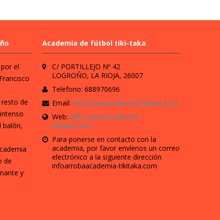
oño
Academia de fútbol tiki-taka
por el
C/ PORTILLEJO Nº 42
LOGROÑO, LA RIOJA, 26007
Francisco
Telefono: 688970696
 resto de
Email:
infoarrobaacademia-tikitaka.com
intenso
Web:
http://www.academia-
l balón,
tikitaka.com/
Para ponerse en contacto con la
academia, por favor envíenos un correo
academia
electrónico a la siguiente dirección
o de
infoarrobaacademia-tikitaka.com
nante y